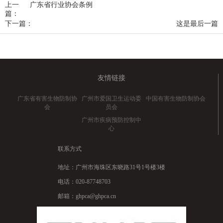
上一
广东省行业协会条例
篇：
下一篇：
这是最后一篇
友情链接
广东省有害生物防制协
广州市爱国卫生运动委
中国有害生物防制协会
会
员会
广州市疾病预防控制中
心
联系方式
地址：广州市海珠区东晓路31号1号楼3楼
电话：020-87748703
邮箱：ghpca@ghpca.cn