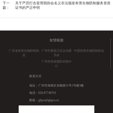
下一
关于严厉打击冒用我协会名义非法颁发有害生物防制服务资质
篇：
证书的严正申明
友情链接
广东省有害生物防制协
广州市爱国卫生运动委
中国有害生物防制协会
会
员会
广州市疾病预防控制中
心
联系方式
地址：广州市海珠区东晓路31号1号楼3楼
电话：020-87748703
邮箱：ghpca@ghpca.cn